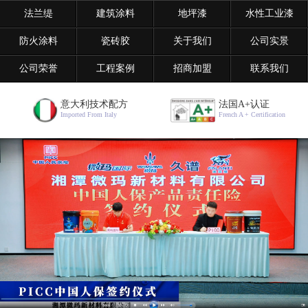
法兰缇
建筑涂料
地坪漆
水性工业漆
防火涂料
瓷砖胶
关于我们
公司实景
公司荣誉
工程案例
招商加盟
联系我们
意大利技术配方
法国A+认证
Imported From Italy
French A + Certification