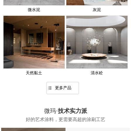
微水泥
灰泥
天然黏土
清水砼
更多产品
微玛·
技术实力派
好的艺术涂料，更需要高超的涂刷工艺